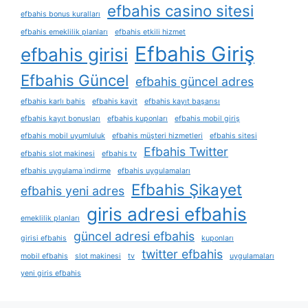
efbahis casino sitesi
efbahis bonus kuralları
efbahis emeklilik planları
efbahis etkili hizmet
Efbahis Giriş
efbahis girisi
Efbahis Güncel
efbahis güncel adres
efbahis karlı bahis
efbahis kayit
efbahis kayıt başarısı
efbahis kayıt bonusları
efbahis kuponları
efbahis mobil giriş
efbahis mobil uyumluluk
efbahis müşteri hizmetleri
efbahis sitesi
Efbahis Twitter
efbahis slot makinesi
efbahis tv
efbahis uygulama i̇ndirme
efbahis uygulamaları
Efbahis Şikayet
efbahis yeni adres
giris adresi efbahis
emeklilik planları
güncel adresi efbahis
girisi efbahis
kuponları
twitter efbahis
mobil efbahis
slot makinesi
tv
uygulamaları
yeni giris efbahis