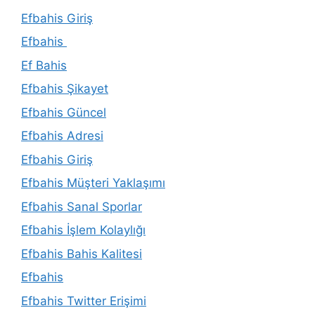
Efbahis Giriş
Efbahis
Ef Bahis
Efbahis Şikayet
Efbahis Güncel
Efbahis Adresi
Efbahis Giriş
Efbahis Müşteri Yaklaşımı
Efbahis Sanal Sporlar
Efbahis İşlem Kolaylığı
Efbahis Bahis Kalitesi
Efbahis
Efbahis Twitter Erişimi