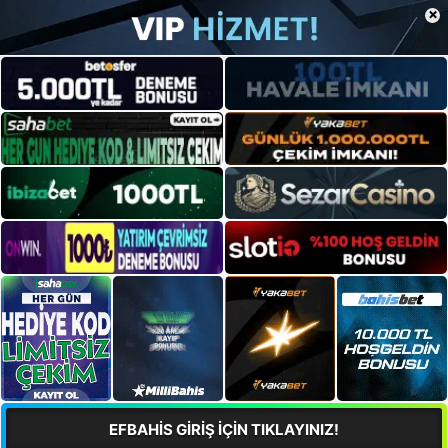
×
EFBAHİS GİRİŞ İÇİN TIKLAYINIZ!