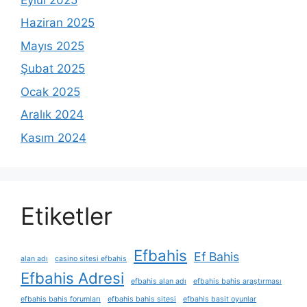
Haziran 2025
Mayıs 2025
Şubat 2025
Ocak 2025
Aralık 2024
Kasım 2024
Etiketler
Efbahis
Ef Bahis
alan adı
casino sitesi efbahis
Efbahis Adresi
efbahis alan adı
efbahis bahis araştırması
efbahis bahis forumları
efbahis bahis sitesi
efbahis basit oyunlar