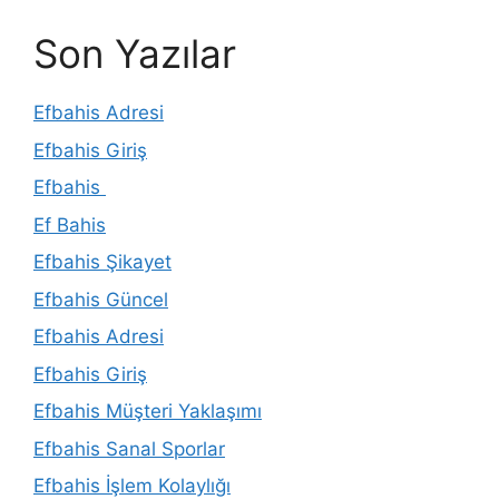
Son Yazılar
Efbahis Adresi
Efbahis Giriş
Efbahis
Ef Bahis
Efbahis Şikayet
Efbahis Güncel
Efbahis Adresi
Efbahis Giriş
Efbahis Müşteri Yaklaşımı
Efbahis Sanal Sporlar
Efbahis İşlem Kolaylığı