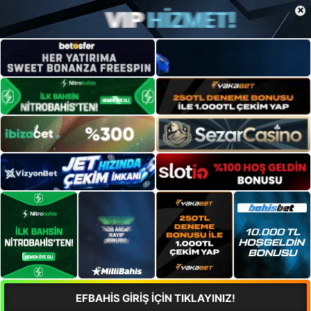
×
EFBAHİS GİRİŞ İÇİN TIKLAYINIZ!