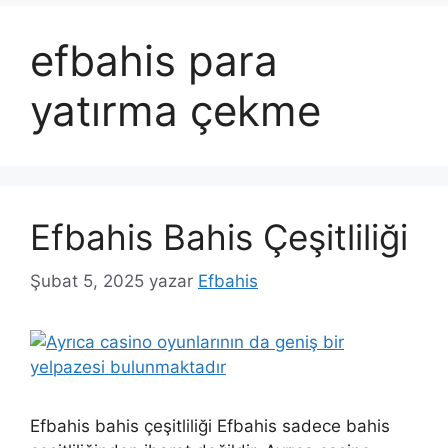
efbahis para
yatırma çekme
Efbahis Bahis Çeşitliliği
Şubat 5, 2025
yazar
Efbahis
Efbahis bahis çeşitliliği Efbahis sadece bahis