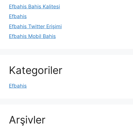
Efbahis Bahis Kalitesi
Efbahis
Efbahis Twitter Erişimi
Efbahis Mobil Bahis
Kategoriler
Efbahis
Arşivler