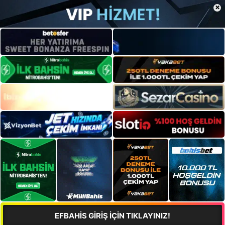
×
EFBAHİS GİRİŞ İÇİN TIKLAYINIZ!