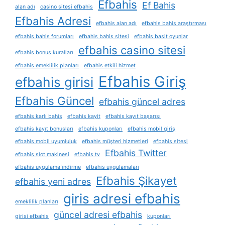
Efbahis
Ef Bahis
alan adı
casino sitesi efbahis
Efbahis Adresi
efbahis alan adı
efbahis bahis araştırması
efbahis bahis forumları
efbahis bahis sitesi
efbahis basit oyunlar
efbahis casino sitesi
efbahis bonus kuralları
efbahis emeklilik planları
efbahis etkili hizmet
Efbahis Giriş
efbahis girisi
Efbahis Güncel
efbahis güncel adres
efbahis karlı bahis
efbahis kayit
efbahis kayıt başarısı
efbahis kayıt bonusları
efbahis kuponları
efbahis mobil giriş
efbahis mobil uyumluluk
efbahis müşteri hizmetleri
efbahis sitesi
Efbahis Twitter
efbahis slot makinesi
efbahis tv
efbahis uygulama i̇ndirme
efbahis uygulamaları
Efbahis Şikayet
efbahis yeni adres
giris adresi efbahis
emeklilik planları
güncel adresi efbahis
girisi efbahis
kuponları